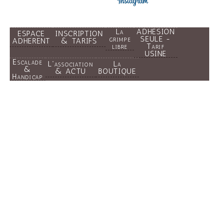
La
ADHESION
ESPACE
INSCRIPTION
grimpe
SEULE -
ADHERENT
& TARIFS
libre
Tarif
USINE
Escalade
L'association
La
&
& ACTU
BOUTIQUE
Handicap