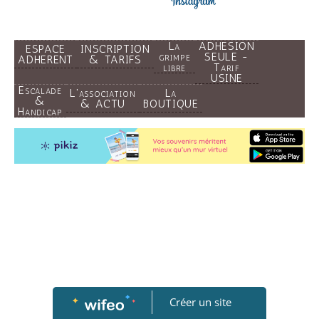
La
ADHESION
ESPACE
INSCRIPTION
grimpe
SEULE -
ADHERENT
& TARIFS
libre
Tarif
USINE
Escalade
L'association
La
&
& ACTU
BOUTIQUE
Handicap
Créer un site